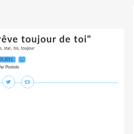
rêve toujour de toi"
,
,
,
e
star
toi
toujour
01.2011
…
Par Postolo