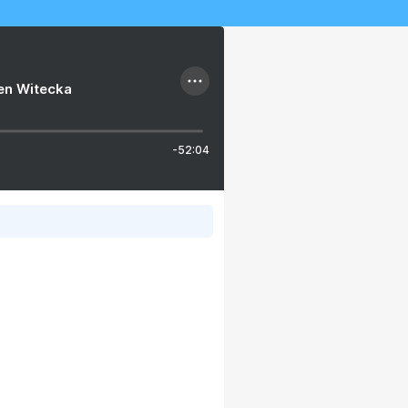
ien Witecka
-52:04