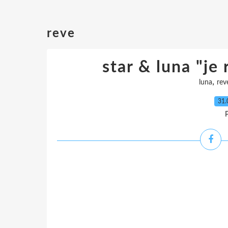
reve
star & luna "je 
,
luna
rev
31.