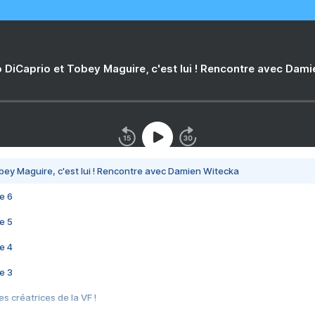
 DiCaprio et Tobey Maguire, c'est lui ! Rencontre avec Dam
bey Maguire, c'est lui ! Rencontre avec Damien Witecka
e 6
e 5
e 4
e 3
s créatrices de la VF !